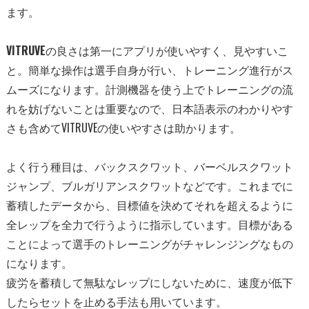
ます。
VITRUVE
の良さは第一にアプリが使いやすく、
見やすいこ
と。簡単な操作は選手自身が行い、
トレーニング進行がス
ムーズになります。計測機器を使う上でトレーニングの流
れを妨げないことは重要なので、日本語表示のわかりやす
さも含めてVITRUVEの使いやすさは助かります。
よく行う種目は、バックスクワット、
バーベルスクワット
ジャンプ、ブルガリアンスクワットなどです。
これまでに
蓄積したデータから、
目標値を決めてそれを超えるように
全レップを全力で行うように指
示しています。
目標がある
ことによって選手のトレーニングがチャレンジングなも
の
になります。
疲労を蓄積して無駄なレップにしないために、
速度が低下
したらセットを止める手法も用いています。