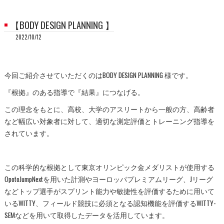
【BODY DESIGN PLANNING 】
2022/10/12
今回ご紹介させていただくのはBODY DESIGN PLANNING 様です。
『根拠』のある指導で『結果』につなげる。
この理念をもとに、高校、大学のアスリートから一般の方、
高齢者
など幅広い対象者に対して、
適切な測定評価とトレーニング指導を
されています。
この科学的な根拠として東京オリンピック金メダリストが使用する
OpotoJumpNextを用いた計測やヨーロッパプレミアムリー
グ、
Jリーグ
などトップ選手がスプリント能力や敏捷性を評価するため
に用いて
いるWITTY、
フィールド競技に必須となる認知機能を評価するWITTY-
SEMなどを用いて取得したデータを活用しています。