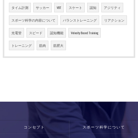
タイム計測
サッカー
VBT
スケート
認知
アジリティ
スポーツ科学の内容について
バランストレーニング
リアクション
光電管
スピード
認知機能
Velocity Based Training
トレーニング
筋肉
筋肥大
コンセプト
スポーツ科学について