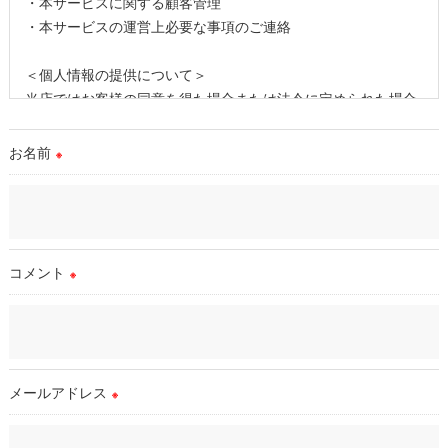
・本サービスに関する顧客管理
・本サービスの運営上必要な事項のご連絡
＜個人情報の提供について＞
当店ではお客様の同意を得た場合または法令に定められた場合
を除き、
取得した個人情報を第三者に提供することはいたしません。
お名前
※
＜個人情報の委託について＞
当店では、利用目的の達成に必要な範囲において、個人情報を
外部に委託する場合があります。
これらの委託先に対しては個人情報保護契約等の措置をとり、
コメント
※
適切な監督を行います。
＜個人情報の安全管理＞
当店では、個人情報の漏洩等がなされないよう、適切に安全管
理対策を実施します。
メールアドレス
※
＜個人情報を与えなかった場合に生じる結果＞