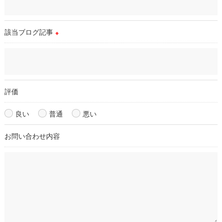
必要な情報を頂けない場合は、それに対応した当店のサービス
をご提供できない場合がございますので予めご了承ください。
該当ブログ記事
※
＜個人情報の開示･訂正・削除･利用停止の手続について＞
当店では、お客様の個人情報の開示･訂正･削除・利用停止の手
続を定めさせて頂いております。
ご本人である事を確認のうえ、対応させて頂きます。
個人情報の開示･訂正･削除・利用停止の具体的手続きにつきま
評価
しては、お電話でお問合せ下さい。
良い
普通
悪い
お問い合わせ内容