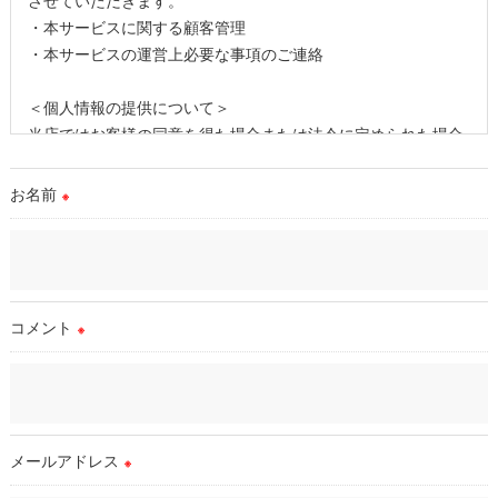
させていただきます。
・本サービスに関する顧客管理
・本サービスの運営上必要な事項のご連絡
＜個人情報の提供について＞
当店ではお客様の同意を得た場合または法令に定められた場合
を除き、
取得した個人情報を第三者に提供することはいたしません。
お名前
※
＜個人情報の委託について＞
当店では、利用目的の達成に必要な範囲において、個人情報を
外部に委託する場合があります。
これらの委託先に対しては個人情報保護契約等の措置をとり、
コメント
※
適切な監督を行います。
＜個人情報の安全管理＞
当店では、個人情報の漏洩等がなされないよう、適切に安全管
理対策を実施します。
メールアドレス
※