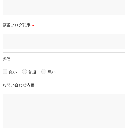
＜個人情報を与えなかった場合に生じる結果＞
必要な情報を頂けない場合は、それに対応した当店のサービス
をご提供できない場合がございますので予めご了承ください。
該当ブログ記事
※
＜個人情報の開示･訂正・削除･利用停止の手続について＞
当店では、お客様の個人情報の開示･訂正･削除・利用停止の手
続を定めさせて頂いております。
ご本人である事を確認のうえ、対応させて頂きます。
個人情報の開示･訂正･削除・利用停止の具体的手続きにつきま
評価
しては、お電話でお問合せ下さい。
良い
普通
悪い
お問い合わせ内容