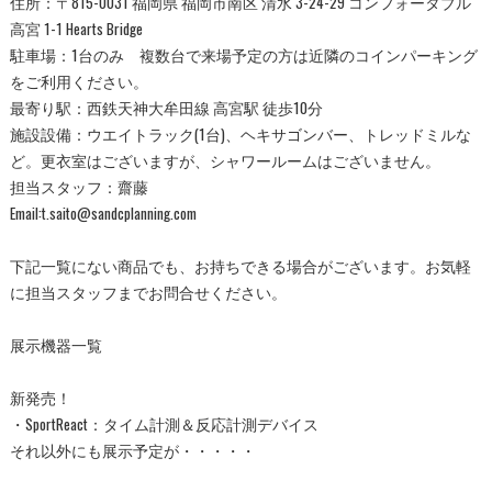
住所：〒815-0031 福岡県 福岡市南区 清水 3-24-29 コンフォータブル
高宮 1-1 Hearts Bridge
駐車場：1台のみ 複数台で来場予定の方は近隣のコインパーキング
をご利用ください。
最寄り駅：西鉄天神大牟田線 高宮駅 徒歩10分
施設設備：ウエイトラック(1台)、ヘキサゴンバー、トレッドミルな
ど。更衣室はございますが、シャワールームはございません。
担当スタッフ：齋藤
Email:t.saito@sandcplanning.com
下記一覧にない商品でも、お持ちできる場合がございます。お気軽
に担当スタッフまでお問合せください。
展示機器一覧
新発売！
・SportReact：タイム計測＆反応計測デバイス
それ以外にも展示予定が・・・・・