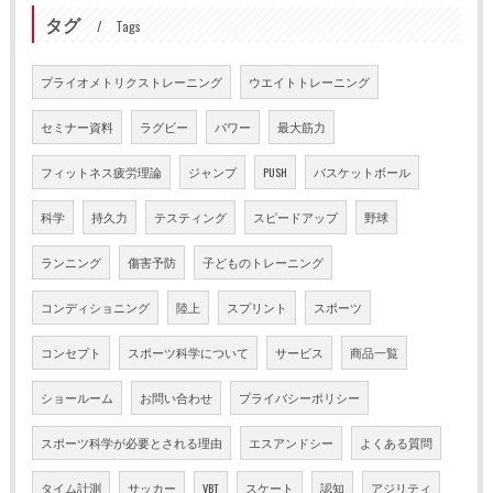
タグ
Tags
プライオメトリクストレーニング
ウエイトトレーニング
セミナー資料
ラグビー
パワー
最大筋力
フィットネス疲労理論
ジャンプ
PUSH
バスケットボール
科学
持久力
テスティング
スピードアップ
野球
ランニング
傷害予防
子どものトレーニング
コンディショニング
陸上
スプリント
スポーツ
コンセプト
スポーツ科学について
サービス
商品一覧
ショールーム
お問い合わせ
プライバシーポリシー
スポーツ科学が必要とされる理由
エスアンドシー
よくある質問
タイム計測
サッカー
VBT
スケート
認知
アジリティ