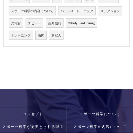
スポーツ科学の内容について
バランストレーニング
リアクション
光電管
スピード
認知機能
Velocity Based Training
トレーニング
筋肉
筋肥大
コンセプト
スポーツ科学について
スポーツ科学が必要とされる理由
スポーツ科学の内容について