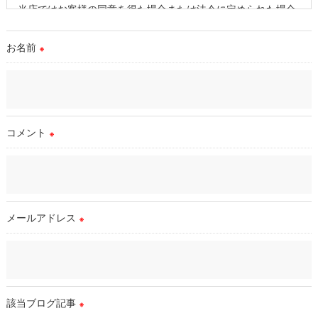
当店ではお客様の同意を得た場合または法令に定められた場合
を除き、
取得した個人情報を第三者に提供することはいたしません。
お名前
※
＜個人情報の委託について＞
当店では、利用目的の達成に必要な範囲において、個人情報を
外部に委託する場合があります。
これらの委託先に対しては個人情報保護契約等の措置をとり、
コメント
※
適切な監督を行います。
＜個人情報の安全管理＞
当店では、個人情報の漏洩等がなされないよう、適切に安全管
理対策を実施します。
メールアドレス
※
＜個人情報を与えなかった場合に生じる結果＞
必要な情報を頂けない場合は、それに対応した当店のサービス
をご提供できない場合がございますので予めご了承ください。
該当ブログ記事
※
＜個人情報の開示･訂正・削除･利用停止の手続について＞