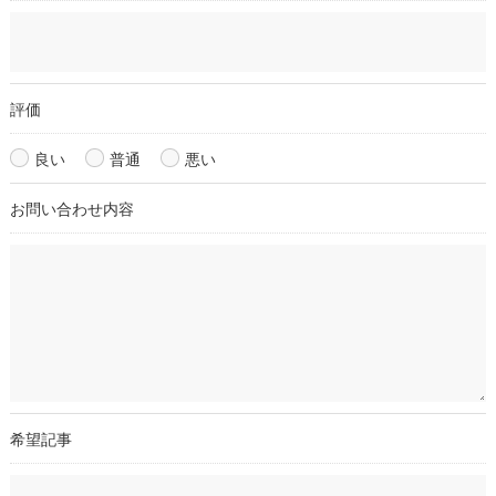
当店では、お客様の個人情報の開示･訂正･削除・利用停止の手
続を定めさせて頂いております。
ご本人である事を確認のうえ、対応させて頂きます。
個人情報の開示･訂正･削除・利用停止の具体的手続きにつきま
評価
しては、お電話でお問合せ下さい。
良い
普通
悪い
お問い合わせ内容
希望記事