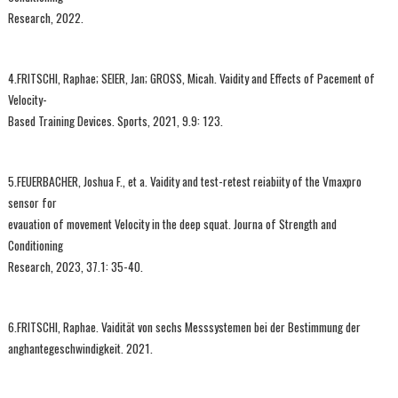
Research, 2022.
4.FRITSCHI, Raphae; SEIER, Jan; GROSS, Micah. Vaidity and Effects of Pacement of
Velocity-
Based Training Devices. Sports, 2021, 9.9: 123.
5.FEUERBACHER, Joshua F., et a. Vaidity and test-retest reiabiity of the Vmaxpro
sensor for
evauation of movement Velocity in the deep squat. Journa of Strength and
Conditioning
Research, 2023, 37.1: 35-40.
6.FRITSCHI, Raphae. Vaidität von sechs Messsystemen bei der Bestimmung der
anghantegeschwindigkeit. 2021.