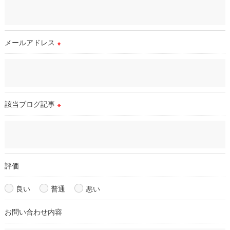
＜個人情報の安全管理＞
当店では、個人情報の漏洩等がなされないよう、適切に安全管
理対策を実施します。
メールアドレス
※
＜個人情報を与えなかった場合に生じる結果＞
必要な情報を頂けない場合は、それに対応した当店のサービス
をご提供できない場合がございますので予めご了承ください。
該当ブログ記事
※
＜個人情報の開示･訂正・削除･利用停止の手続について＞
当店では、お客様の個人情報の開示･訂正･削除・利用停止の手
続を定めさせて頂いております。
ご本人である事を確認のうえ、対応させて頂きます。
個人情報の開示･訂正･削除・利用停止の具体的手続きにつきま
評価
しては、お電話でお問合せ下さい。
良い
普通
悪い
お問い合わせ内容