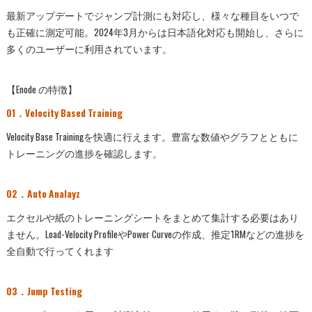
最新アップデートでジャンプ計測にも対応し、様々な種目をいつで
も正確に測定可能。2024年3月からは日本語化対応も開始し、さらに
多くのユーザーに利用されています。
【Enode の特徴】
01．Velocity Based Training
Velocity Base Trainingを快適に行えます。豊富な数値やグラフとともに
トレーニングの​進捗を確認します。
02．Auto Analayz
エクセルや紙のトレーニングシートをまとめて​集計する必要はあり
ません。Load-Velocity ​ProfileやPower Curveの作成、推定1RMなどの​進捗を
全自動で行ってくれます
03．Jump Testing