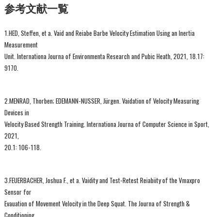
参考文献一覧
1.HED, Steffen, et a. Vaid and Reiabe Barbe Velocity Estimation Using an Inertia
Measurement
Unit. Internationa Journa of Environmenta Research and Pubic Heath, 2021, 18.17:
9170.
2.MENRAD, Thorben; EDEMANN-NUSSER, Jürgen. Vaidation of Velocity Measuring
Devices in
Velocity Based Strength Training. Internationa Journa of Computer Science in Sport,
2021,
20.1: 106-118.
3.FEUERBACHER, Joshua F., et a. Vaidity and Test-Retest Reiabiity of the Vmaxpro
Sensor for
Evauation of Movement Velocity in the Deep Squat. The Journa of Strength &
Conditioning