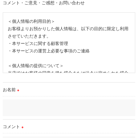
コメント・ご意見・ご感想・お問い合わせ
＜個人情報の利用目的＞
お客様よりお預かりした個人情報は、以下の目的に限定し利用
させていただきます。
・本サービスに関する顧客管理
・本サービスの運営上必要な事項のご連絡
＜個人情報の提供について＞
当店ではお客様の同意を得た場合または法令に定められた場合
を除き、
取得した個人情報を第三者に提供することはいたしません。
お名前
※
＜個人情報の委託について＞
当店では、利用目的の達成に必要な範囲において、個人情報を
外部に委託する場合があります。
これらの委託先に対しては個人情報保護契約等の措置をとり、
コメント
※
適切な監督を行います。