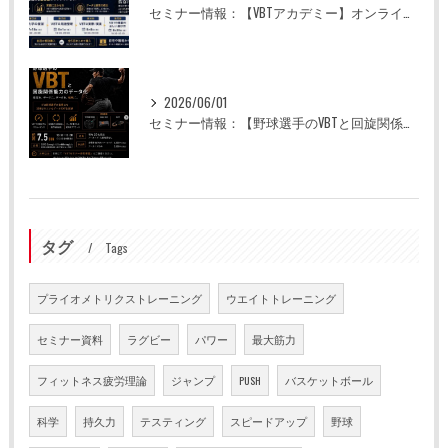
セミナー情報：【VBTアカデミー】オンライン全5回
2026/06/01
セミナー情報：【野球選手のVBTと回旋関係能力のデータ化】
タグ
Tags
プライオメトリクストレーニング
ウエイトトレーニング
セミナー資料
ラグビー
パワー
最大筋力
フィットネス疲労理論
ジャンプ
PUSH
バスケットボール
科学
持久力
テスティング
スピードアップ
野球