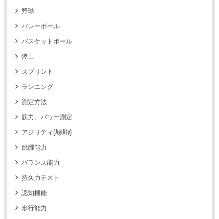
野球
バレーボール
バスケットボール
陸上
スプリント
ランニング
測定方法
筋力、パワー測定
アジリティ(Agility)
跳躍能力
バランス能力
持久力テスト
認知機能
歩行能力