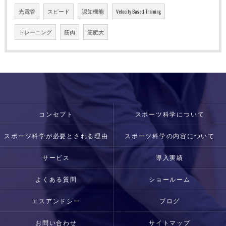
光電管
スピード
認知機能
Velocity Based Training
トレーニング
筋肉
筋肥大
コンセプト
スポーツ科学について
スポーツ科学が必要とされる理由
スポーツ科学の内容について
サービス
導入実績
よくある質問
ショールーム
エスアンドシー
ブログ
お問い合わせ
サイトマップ