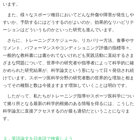
います。
また、様々なスポーツ種目においてどんな外傷や障害が発生しや
すいか、予防するにはどうするのがよいのか、効果的なリハビリテ
ーションはどういうものかといった研究も進んでいます。
さらに、トレーニングスケジュール、リカバリー方法、食事やサ
リメント、パフォーマンスやコンディショニング評価の指標等々、
一般的な教科書には書かれてないけれども実践活動に直結するさま
ざまな問題について、世界中の研究者や指導者によって科学的に確
かめられた研究結果が、科学論文という形になって日々発信され続
けています。スポーツ医科学分野の研究者数の世界的な増加と相ま
ってその種類と数は今後ますます増加していくことは明白です。
したがって、私たちがトレーニング指導やスポーツ医科学につい
て拠り所となる最新の科学的根拠のある情報を得るには、こうした
科学論文に直接アクセスするのが最も適切だということになりま
す。
３．英語論文を日本語で検索しよう