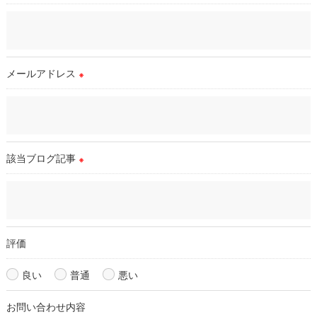
適切な監督を行います。
＜個人情報の安全管理＞
当店では、個人情報の漏洩等がなされないよう、適切に安全管
理対策を実施します。
メールアドレス
※
＜個人情報を与えなかった場合に生じる結果＞
必要な情報を頂けない場合は、それに対応した当店のサービス
をご提供できない場合がございますので予めご了承ください。
該当ブログ記事
※
＜個人情報の開示･訂正・削除･利用停止の手続について＞
当店では、お客様の個人情報の開示･訂正･削除・利用停止の手
続を定めさせて頂いております。
ご本人である事を確認のうえ、対応させて頂きます。
個人情報の開示･訂正･削除・利用停止の具体的手続きにつきま
評価
しては、お電話でお問合せ下さい。
良い
普通
悪い
お問い合わせ内容