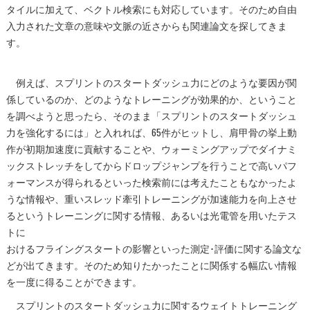
タイルに加えて、ベクトル検索にも対応しています。そのため自由
入力された文章の意味や文脈の近さからも関連論文を探してきま
す。
例えば、スプリントのスタートダッシュ力にどのような要因が関
係しているのか、どのようなトレーニングが効果的か、ということ
を調べようと思ったら、そのまま「スプリントのスタートダッシュ
力を強化するには」と入れれば、65件がヒットし、肩甲骨の挙上動
作が初期加速度に貢献することや、ウォーミングアップでダイナミ
ックストレッチをしてからドロップジャンプを行うことで高いパフ
ォーマンスが得られるといった検索前には考えたこともなかったよ
うな情報や、重いスレッド牽引トレーニングが加速能力を向上させ
るというトレーニングに関する情報、あるいは光電管を用いたテス
トに
おけるフライングスタートの影響といった測定･評価に関する論文な
どが出てきます。そのため知りたかったことに関係する幅広い情報
を一度に得ることができます。
スプリントのスタートダッシュ力に関するウェイトトレーニング