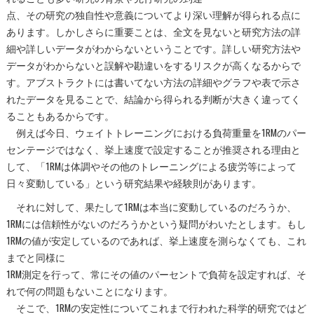
点、その研究の独自性や意義についてより深い理解が得られる点に
あります。しかしさらに重要ことは、全文を見ないと研究方法の詳
細や詳しいデータがわからないということです。詳しい研究方法や
データがわからないと誤解や勘違いをするリスクが高くなるからで
す。アブストラクトには書いてない方法の詳細やグラフや表で示さ
れたデータを見ることで、結論から得られる判断が大きく違ってく
ることもあるからです。
例えば今日、ウェイトトレーニングにおける負荷重量を1RMのパー
センテージではなく、挙上速度で設定することが推奨される理由と
して、「1RMは体調やその他のトレーニングによる疲労等によって
日々変動している」という研究結果や経験則があります。
それに対して、果たして1RMは本当に変動しているのだろうか、
1RMには信頼性がないのだろうかという疑問がわいたとします。もし
1RMの値が安定しているのであれば、挙上速度を測らなくても、これ
までと同様に
1RM測定を行って、常にその値のパーセントで負荷を設定すれば、そ
れで何の問題もないことになります。
そこで、1RMの安定性についてこれまで行われた科学的研究ではど