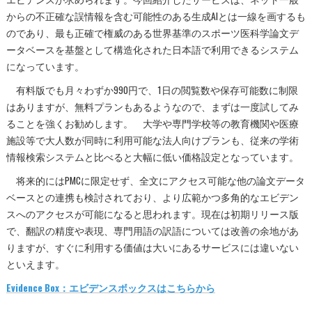
からの不正確な誤情報を含む可能性のある生成AIとは一線を画するも
のであり、最も正確で権威のある世界基準のスポーツ医科学論文デ
ータベースを基盤として構造化された日本語で利用できるシステム
になっています。
有料版でも月々わずか990円で、1日の閲覧数や保存可能数に制限
はありますが、無料プランもあるようなので、まずは一度試してみ
ることを強くお勧めします。 大学や専門学校等の教育機関や医療
施設等で大人数が同時に利用可能な法人向けプランも、従来の学術
情報検索システムと比べると大幅に低い価格設定となっています。
将来的にはPMCに限定せず、全文にアクセス可能な他の論文データ
ベースとの連携も検討されており、より広範かつ多角的なエビデン
スへのアクセスが可能になると思われます。現在は初期リリース版
で、翻訳の精度や表現、専門用語の訳語については改善の余地があ
りますが、すぐに利用する価値は大いにあるサービスには違いない
といえます。
Evidence Box：エビデンスボックスはこちらから