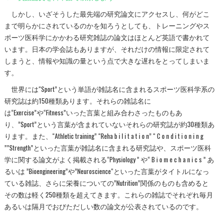
しかし、いざそうした最先端の研究論文にアクセスし、何がどこ
まで明らかにされているのかを知ろうとしても、トレーニングやス
ポーツ医科学にかかわる研究雑誌の論文はほとんど英語で書かれて
います。日本の学会誌もありますが、それだけの情報に限定されて
しまうと、情報や知識の量という点で大きな遅れをとってしまいま
す。
世界には“Sport”という単語が雑誌名に含まれるスポーツ医科学系の
研究誌は約150種類あります。それらの雑誌名に
は“Exercise”や“Fitness”いった言葉と組み合わさったものもあ
り、”Sport”という言葉が含まれていないそれらの研究誌が約30種類あ
ります。また、“Athletic training” “Reha b i l i t a t i o n” “ C o n d i t i o n i n g
””Strength”といった言葉が雑誌名に含まれる研究誌や、スポーツ医科
学に関する論文がよく掲載される“Physiology ” や“ B i o m e c h a n i c s ” あ
るいは ”Bioengineering”や”Neuroscience“といった言葉がタイトルになっ
ている雑誌、さらに栄養についての”Nutrition”関係のものも含めると
その数は軽く250種類を超えてきます。これらの雑誌でそれぞれ毎月
あるいは隔月でおびただしい数の論文が公表されているのです。