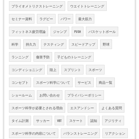
プライオメトリクストレーニング
ウエイトトレーニング
セミナー資料
ラグビー
パワー
最大筋力
フィットネス疲労理論
ジャンプ
PUSH
バスケットボール
科学
持久力
テスティング
スピードアップ
野球
ランニング
傷害予防
子どものトレーニング
コンディショニング
陸上
スプリント
スポーツ
コンセプト
スポーツ科学について
サービス
商品一覧
ショールーム
お問い合わせ
プライバシーポリシー
スポーツ科学が必要とされる理由
エスアンドシー
よくある質問
タイム計測
サッカー
VBT
スケート
認知
アジリティ
スポーツ科学の内容について
バランストレーニング
リアクション