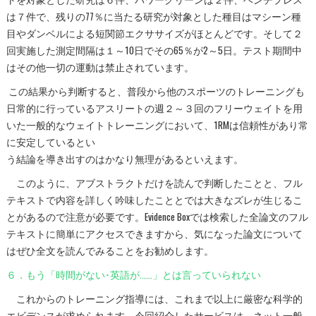
は７件で、残りの77％に当たる研究が対象とした種目はマシーン種
目やダンベルによる短関節エクササイズがほとんどです。そして２
回実施した測定間隔は１～10日でその65％が2～5日。テスト期間中
はその他一切の運動は禁止されています。
この結果から判断すると、普段から他のスポーツのトレーニングも
日常的に行っているアスリートの週２～３回のフリーウェイトを用
いた一般的なウェイトトレーニングにおいて、1RMは信頼性があり常
に安定しているとい
う結論を導き出すのはかなり無理があるといえます。
このように、アブストラクトだけを読んで判断したことと、フル
テキストで内容を詳しく吟味したこととでは大きなズレが生じるこ
とがあるので注意が必要です。Evidence Boxでは検索した全論文のフル
テキストに簡単にアクセスできますから、気になった論文について
はぜひ全文を読んでみることをお勧めします。
６．もう「時間がない･英語が……」とは言っていられない
これからのトレーニング指導には、これまで以上に厳密な科学的
エビデンスが求められます。今回紹介したサービスは、ネット一般