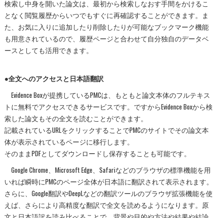
検索し中身を開いた論文は、最初から検索しなおす手間をかけるこ
となく閲覧履歴からいつでもすぐに再確認することができます。ま
た、お気に入りに追加したり削除したりが可能なブックマーク機能
も用意されているので、履歴ページと合わせて自分独自のデータベ
ースとしても活用できます。
●全文へのアクセスと日本語翻訳
Evidence Boxが提携しているPMCは、もともと論文本体のフルテキス
トに無料でアクセスできるサービスです。ですからEvidence Boxから検
索した論文もその全文を読むことができます。
記載されているURLをクリックすることでPMCのサイトでその論文本
体が表示されているページに移行します。
そのままPDFとしてダウンロードし保存することも可能です。
Google Chrome、Microsoft Edge、Safariなどのブラウザの標準機能を用
いれば瞬時にPMCのページ全体が日本語に翻訳されて表示されます。
さらに、Google翻訳やDeepLなどの翻訳ツールのブラウザ拡張機能を使
えば、さらにより高精度な翻訳で全文を読めるようになります。原
文と日本語訳を読み比べることで、背景や目的や方法や結果や結論