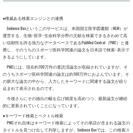
●権威ある検索エンジンとの連携
Evidence Boxというこのサービスは、米国国立医学図書館（NLM）が
運営する、生物･医学･生命科学分野の文献を検索できるきわめて高
い信頼性を誇る強力なデータベースであるPubMed Central（PMC）と連
携し、そのうちのスポーツ医科学関連の論文を日本語で検索･表示で
きるようにしています。
PMCには、現在約700万件の査読済論文が収録されていますが、そ
のうちスポーツ医科学関連の論文は約100万件におよんでいます。そ
の膨大な論文の中から、入力したキーワードに関連する論文が絞り
込まれて表示されるのです。
今後さらにその抽出の幅を広げ精度を高めつつ、最新論文が継続
的に更新されていくことになっています。
●キーワード検索とベクトル検索
PMCそれ自体はキーワード検索によってその単語が含まれる論文の
タイトルを見つけ出して列挙しますが、Evidence Boxでは、この検索ス