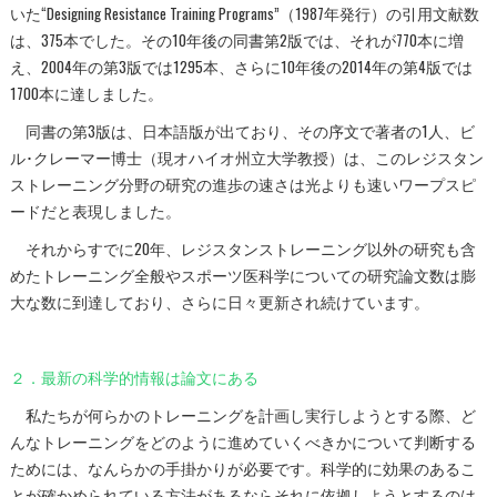
いた“Designing Resistance Training Programs”（1987年発行）の引用文献数
は、375本でした。その10年後の同書第2版では、それが770本に増
え、2004年の第3版では1295本、さらに10年後の2014年の第4版では
1700本に達しました。
同書の第3版は、日本語版が出ており、その序文で著者の1人、ビ
ル･クレーマー博士（現オハイオ州立大学教授）は、このレジスタン
ストレーニング分野の研究の進歩の速さは光よりも速いワープスピ
ードだと表現しました。
それからすでに20年、レジスタンストレーニング以外の研究も含
めたトレーニング全般やスポーツ医科学についての研究論文数は膨
大な数に到達しており、さらに日々更新され続けています。
２．最新の科学的情報は論文にある
私たちが何らかのトレーニングを計画し実行しようとする際、ど
んなトレーニングをどのように進めていくべきかについて判断する
ためには、なんらかの手掛かりが必要です。科学的に効果のあるこ
とが確かめられている方法があるならそれに依拠しようとするのは