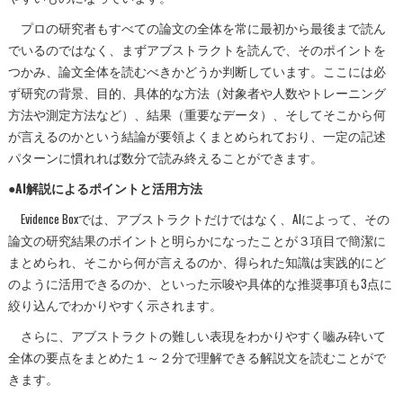
プロの研究者もすべての論文の全体を常に最初から最後まで読ん
でいるのではなく、まずアブストラクトを読んで、そのポイントを
つかみ、論文全体を読むべきかどうか判断しています。ここには必
ず研究の背景、目的、具体的な方法（対象者や人数やトレーニング
方法や測定方法など）、結果（重要なデータ）、そしてそこから何
が言えるのかという結論が要領よくまとめられており、一定の記述
パターンに慣れれば数分で読み終えることができます。
●AI解説によるポイントと活用方法
Evidence Boxでは、アブストラクトだけではなく、AIによって、その
論文の研究結果のポイントと明らかになったことが３項目で簡潔に
まとめられ、そこから何が言えるのか、得られた知識は実践的にど
のように活用できるのか、といった示唆や具体的な推奨事項も3点に
絞り込んでわかりやすく示されます。
さらに、アブストラクトの難しい表現をわかりやすく嚙み砕いて
全体の要点をまとめた１～２分で理解できる解説文を読むことがで
きます。