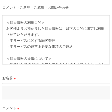
コメント・ご意見・ご感想・お問い合わせ
＜個人情報の利用目的＞
お客様よりお預かりした個人情報は、以下の目的に限定し利用
させていただきます。
・本サービスに関する顧客管理
・本サービスの運営上必要な事項のご連絡
＜個人情報の提供について＞
当店ではお客様の同意を得た場合または法令に定められた場合
を除き、
取得した個人情報を第三者に提供することはいたしません。
お名前
※
＜個人情報の委託について＞
当店では、利用目的の達成に必要な範囲において、個人情報を
外部に委託する場合があります。
これらの委託先に対しては個人情報保護契約等の措置をとり、
コメント
※