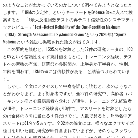
のようなことがわかっているのかについて調べてみようとなったと
します。「1RMの安定性」というキーワードをEvidence Boxに入れて検
索すると、「1最大反復回数テストの再テスト信頼性のシステマティ
ックレビュー」“Test–Retest Reliability of the One-Repetition Maximum
（1RM）Strength Assessment: a SystematicReview”という2020年にSports
Medicineという雑誌に掲載された論文が出てきます。
この要約を読むと、1595名を対象とした32件の研究データの、ICC
とCVという信頼性を示す統計値をもとに、トレーニング経験、テス
トへの習熟の有無、短関節か多関節か、上半身か下半身か、性別、
年齢を問わず、1RMの値には信頼性がある、と結論づけられていま
す。
しかし、全文にアクセスして中身を詳しく読むと、次のようなこ
とがわかります。まず対象者ですが、全32件の研究中、高齢者（パ
ーキンソン病と心臓病患者を含む）が10件、トレーニング未経験者
が10件、トレーニング経験者が10件で、アスリートを対象としたも
のは全体の３％に当たる１件だけです。人数で見ると、1595名中ア
スリートは81名で5％です。全32本の論文には、様々なエクササイズ
種目を用いた個別研究が66件含まれていますが、そのうちスクワッ
トを対象とした研究は６件、パワークリーンは２件、ベンチプレス