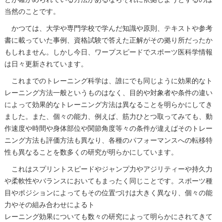
当然のことです。
かつては、大学や専門学校で学んだ知識や原則、テキストや参考
書に載っていた事例、資格試験で答えた正解がその拠り所だったか
もしれません。しかし今日、ワープスピードでスポーツ医科学情報
は日々更新されています。
これまでのトレーニング科学は、誰にでも同じように効果的なト
レーニング方法一般というものはなく、目的や対象者や条件の違い
によって効果的なトレーニング方法は異なることを明らかにしてき
ました。また、個々の能力、例えば、筋力ひとつ取ってみても、動
作速度や時間や身体部位や関節角度等々の条件が違えばそのトレー
ニング方法も評価方法も異なり、各種のパフォーマンスへの転移特
性も異なることを数多くの研究が明らかにしています。
これはスプリントスピードやジャンプ力やアジリティーや持久力
や柔軟性やバランスにおいてもまったく同じことです。スポーツ種
目やポジションによってもその位置づけは大きく異なり、個々の能
力やその組み合わせによるト
レーニング効果についても数々の研究によって明らかにされてきて