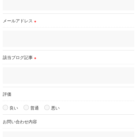
＜個人情報の安全管理＞
当店では、個人情報の漏洩等がなされないよう、適切に安全管
理対策を実施します。
メールアドレス
※
＜個人情報を与えなかった場合に生じる結果＞
必要な情報を頂けない場合は、それに対応した当店のサービス
をご提供できない場合がございますので予めご了承ください。
該当ブログ記事
※
＜個人情報の開示･訂正・削除･利用停止の手続について＞
当店では、お客様の個人情報の開示･訂正･削除・利用停止の手
続を定めさせて頂いております。
ご本人である事を確認のうえ、対応させて頂きます。
個人情報の開示･訂正･削除・利用停止の具体的手続きにつきま
評価
しては、お電話でお問合せ下さい。
良い
普通
悪い
お問い合わせ内容