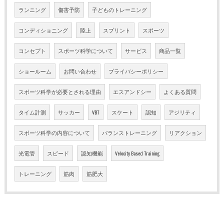
ランニング
傷害予防
子どものトレーニング
コンディショニング
陸上
スプリント
スポーツ
コンセプト
スポーツ科学について
サービス
商品一覧
ショールーム
お問い合わせ
プライバシーポリシー
スポーツ科学が必要とされる理由
エスアンドシー
よくある質問
タイム計測
サッカー
VBT
スケート
認知
アジリティ
スポーツ科学の内容について
バランストレーニング
リアクション
光電管
スピード
認知機能
Velocity Based Training
トレーニング
筋肉
筋肥大