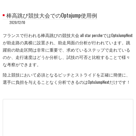
棒高跳び競技大会でのOptojump使用例
2020/12/10
フランスで行われる棒高跳びの競技大会 all star percheではOptoJumpNext
が助走路の真横に設置され、助走局面の分析が行われています。跳
躍前の助走区間は非常に重要で、求めているステップで走れている
のか、走行速度はどうか分析し、試技の可否と比較することで様々
な考察ができます。
陸上競技において必須となるピッチとストライドを正確に簡便に、
選手に負担を与えることなく分析できるのはOptoJumpNextだけです！