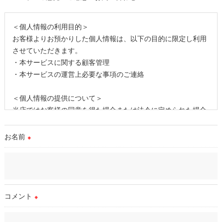
＜個人情報の利用目的＞
お客様よりお預かりした個人情報は、以下の目的に限定し利用
させていただきます。
・本サービスに関する顧客管理
・本サービスの運営上必要な事項のご連絡
＜個人情報の提供について＞
当店ではお客様の同意を得た場合または法令に定められた場合
を除き、
取得した個人情報を第三者に提供することはいたしません。
お名前
※
＜個人情報の委託について＞
当店では、利用目的の達成に必要な範囲において、個人情報を
外部に委託する場合があります。
これらの委託先に対しては個人情報保護契約等の措置をとり、
コメント
※
適切な監督を行います。