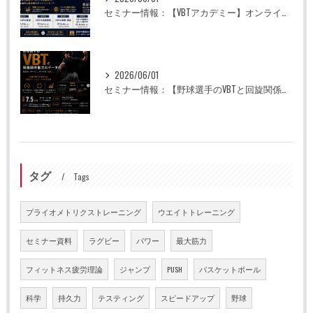
セミナー情報：【VBTアカデミー】オンライン全5回
2026/06/01
セミナー情報：【野球選手のVBTと回旋関係能力のデータ化】
タグ
Tags
プライオメトリクストレーニング
ウエイトトレーニング
セミナー資料
ラグビー
パワー
最大筋力
フィットネス疲労理論
ジャンプ
PUSH
バスケットボール
科学
持久力
テスティング
スピードアップ
野球