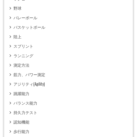
野球
バレーボール
バスケットボール
陸上
スプリント
ランニング
測定方法
筋力、パワー測定
アジリティ(Agility)
跳躍能力
バランス能力
持久力テスト
認知機能
歩行能力