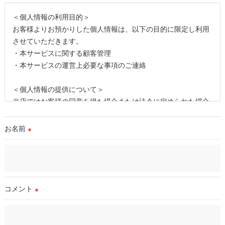
＜個人情報の利用目的＞
お客様よりお預かりした個人情報は、以下の目的に限定し利用
させていただきます。
・本サービスに関する顧客管理
・本サービスの運営上必要な事項のご連絡
＜個人情報の提供について＞
当店ではお客様の同意を得た場合または法令に定められた場合
を除き、
取得した個人情報を第三者に提供することはいたしません。
お名前
※
＜個人情報の委託について＞
当店では、利用目的の達成に必要な範囲において、個人情報を
外部に委託する場合があります。
これらの委託先に対しては個人情報保護契約等の措置をとり、
コメント
※
適切な監督を行います。
＜個人情報の安全管理＞