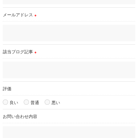
当店では、個人情報の漏洩等がなされないよう、適切に安全管
理対策を実施します。
メールアドレス
※
＜個人情報を与えなかった場合に生じる結果＞
必要な情報を頂けない場合は、それに対応した当店のサービス
をご提供できない場合がございますので予めご了承ください。
該当ブログ記事
※
＜個人情報の開示･訂正・削除･利用停止の手続について＞
当店では、お客様の個人情報の開示･訂正･削除・利用停止の手
続を定めさせて頂いております。
ご本人である事を確認のうえ、対応させて頂きます。
個人情報の開示･訂正･削除・利用停止の具体的手続きにつきま
評価
しては、お電話でお問合せ下さい。
良い
普通
悪い
お問い合わせ内容