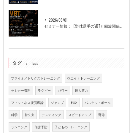
2026/06/01
セミナー情報：【野球選手のVBTと回旋関係能力のデータ化】
タグ
Tags
プライオメトリクストレーニング
ウエイトトレーニング
セミナー資料
ラグビー
パワー
最大筋力
フィットネス疲労理論
ジャンプ
PUSH
バスケットボール
科学
持久力
テスティング
スピードアップ
野球
ランニング
傷害予防
子どものトレーニング