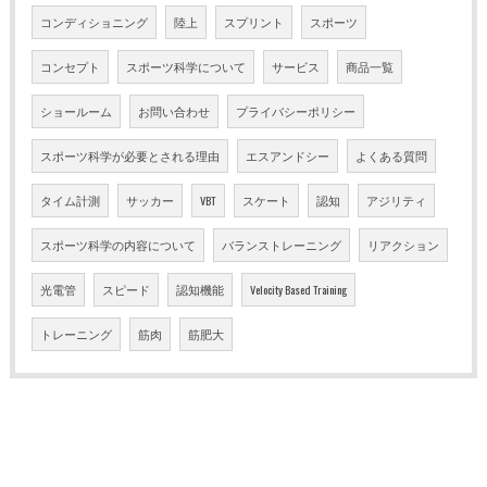
コンディショニング
陸上
スプリント
スポーツ
コンセプト
スポーツ科学について
サービス
商品一覧
ショールーム
お問い合わせ
プライバシーポリシー
スポーツ科学が必要とされる理由
エスアンドシー
よくある質問
タイム計測
サッカー
VBT
スケート
認知
アジリティ
スポーツ科学の内容について
バランストレーニング
リアクション
光電管
スピード
認知機能
Velocity Based Training
トレーニング
筋肉
筋肥大