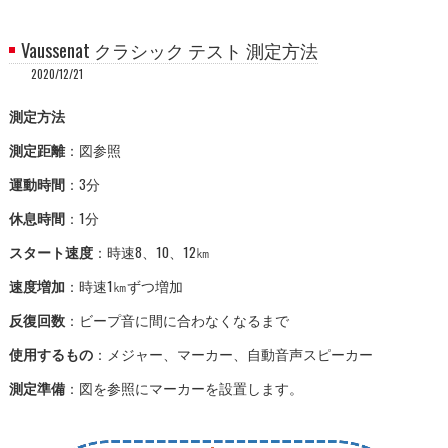
Vaussenat クラシック テスト 測定方法
2020/12/21
測定方法
測定距離
：図参照
運動時間
：3分
休息時間
：1分
スタート速度
：時速8、10、12㎞
速度増加
：時速1㎞ずつ増加
反復回数
：ビープ音に間に合わなくなるまで
使用するもの
：メジャー、マーカー、自動音声スピーカー
測定準備
：図を参照にマーカーを設置します。