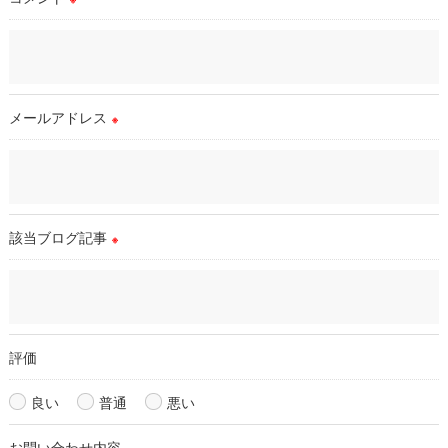
適切な監督を行います。
＜個人情報の安全管理＞
当店では、個人情報の漏洩等がなされないよう、適切に安全管
理対策を実施します。
メールアドレス
※
＜個人情報を与えなかった場合に生じる結果＞
必要な情報を頂けない場合は、それに対応した当店のサービス
をご提供できない場合がございますので予めご了承ください。
該当ブログ記事
※
＜個人情報の開示･訂正・削除･利用停止の手続について＞
当店では、お客様の個人情報の開示･訂正･削除・利用停止の手
続を定めさせて頂いております。
ご本人である事を確認のうえ、対応させて頂きます。
個人情報の開示･訂正･削除・利用停止の具体的手続きにつきま
評価
しては、お電話でお問合せ下さい。
良い
普通
悪い
お問い合わせ内容