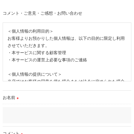
コメント・ご意見・ご感想・お問い合わせ
＜個人情報の利用目的＞
お客様よりお預かりした個人情報は、以下の目的に限定し利用
させていただきます。
・本サービスに関する顧客管理
・本サービスの運営上必要な事項のご連絡
＜個人情報の提供について＞
当店ではお客様の同意を得た場合または法令に定められた場合
を除き、
取得した個人情報を第三者に提供することはいたしません。
お名前
※
＜個人情報の委託について＞
当店では、利用目的の達成に必要な範囲において、個人情報を
外部に委託する場合があります。
これらの委託先に対しては個人情報保護契約等の措置をとり、
コメント
※