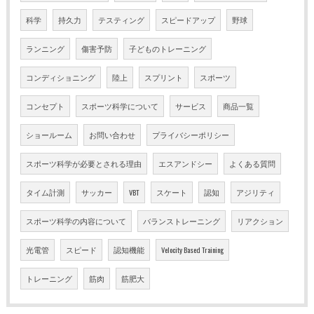
科学
持久力
テスティング
スピードアップ
野球
ランニング
傷害予防
子どものトレーニング
コンディショニング
陸上
スプリント
スポーツ
コンセプト
スポーツ科学について
サービス
商品一覧
ショールーム
お問い合わせ
プライバシーポリシー
スポーツ科学が必要とされる理由
エスアンドシー
よくある質問
タイム計測
サッカー
VBT
スケート
認知
アジリティ
スポーツ科学の内容について
バランストレーニング
リアクション
光電管
スピード
認知機能
Velocity Based Training
トレーニング
筋肉
筋肥大