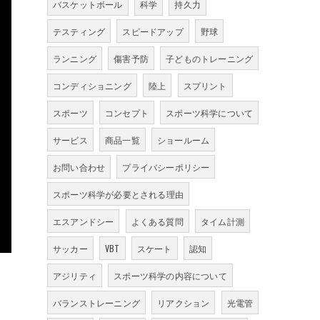
バスケットボール
科学
持久力
テスティング
スピードアップ
野球
ランニング
傷害予防
子どものトレーニング
コンディショニング
陸上
スプリント
スポーツ
コンセプト
スポーツ科学について
サービス
商品一覧
ショールーム
お問い合わせ
プライバシーポリシー
スポーツ科学が必要とされる理由
エスアンドシー
よくある質問
タイム計測
サッカー
VBT
スケート
認知
アジリティ
スポーツ科学の内容について
バランストレーニング
リアクション
光電管