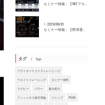
セミナー情報：【VBTアカデミー】オンライン全5回
2026/06/01
セミナー情報：【野球選手のVBTと回旋関係能力のデータ化】
タグ
Tags
プライオメトリクストレーニング
ウエイトトレーニング
セミナー資料
ラグビー
パワー
最大筋力
フィットネス疲労理論
ジャンプ
PUSH