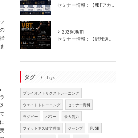
セミナー情報：【VBTアカデミー】オンライン全5回
ッ
の
2026/06/01
捗
セミナー情報：【野球選手のVBTと回旋関係能力のデータ化】
ま
タグ
Tags
も
プライオメトリクストレーニング
ラ
2
ウエイトトレーニング
セミナー資料
て
ラグビー
パワー
最大筋力
に
フィットネス疲労理論
ジャンプ
PUSH
実