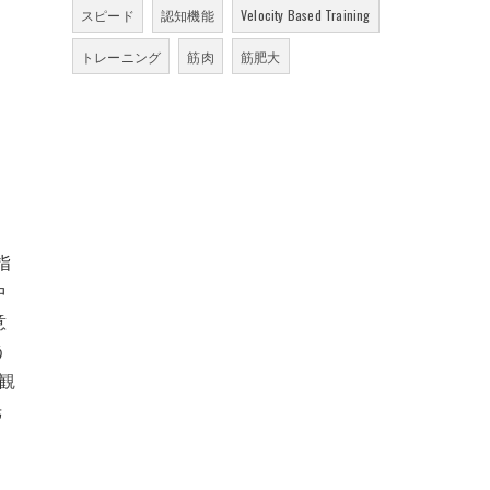
スピード
認知機能
Velocity Based Training
トレーニング
筋肉
筋肥大
指
中
意
う
客観
光