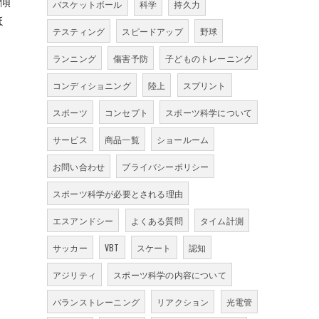
傾
バスケットボール
科学
持久力
ほ
テスティング
スピードアップ
野球
ランニング
傷害予防
子どものトレーニング
コンディショニング
陸上
スプリント
スポーツ
コンセプト
スポーツ科学について
サービス
商品一覧
ショールーム
お問い合わせ
プライバシーポリシー
スポーツ科学が必要とされる理由
エスアンドシー
よくある質問
タイム計測
サッカー
VBT
スケート
認知
アジリティ
スポーツ科学の内容について
バランストレーニング
リアクション
光電管