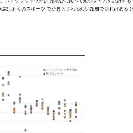
、ストップウォッチは 光電管に比べて短いタイムを記録する 
誤差は多くのスポーツ で必要とされる短い距離であればある 