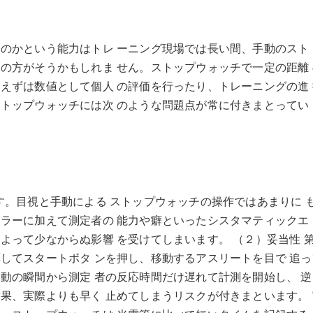
のかという能力はトレ ーニング現場では長い間、手動のスト 
の方がそうかもしれま せん。ストップウォッチで一定の距離 
えずは数値として個人 の評価を行ったり、トレーニングの進 
トップウォッチには次 のような問題点が常に付きまとってい 
す。目視と手動による ストップウォッチの操作ではあまりに 
ラーに加えて測定者の 能力や癖といったシスタマティックエ 
よって少なからぬ影響 を受けてしまいます。 （２）妥当性 第
してスタートボタ ンを押し、移動するアスリートを目で 追っ
動の瞬間から測定 者の反応時間だけ遅れて計測を開始し、 逆
果、実際よりも早く 止めてしまうリスクが付きまといます。 